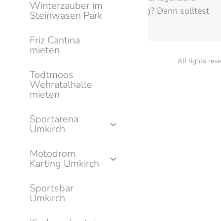
Winterzauber im
Hits und bester Stimmung? Dann solltest
Steinwasen Park
du dir den 24.…
Friz Cantina
mieten
All rights re
Todtmoos
Wehratalhalle
mieten
Sportarena
Umkirch
Motodrom
Karting Umkirch
Sportsbar
Umkirch